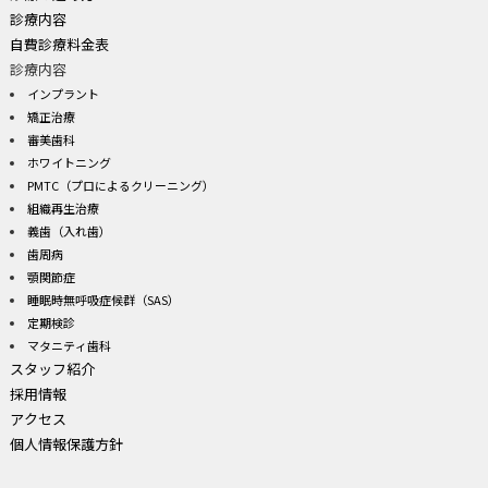
診療内容
自費診療料金表
診療内容
インプラント
矯正治療
審美歯科
ホワイトニング
PMTC（プロによるクリーニング）
組織再生治療
義歯（入れ歯）
歯周病
顎関節症
睡眠時無呼吸症候群（SAS）
定期検診
マタニティ歯科
スタッフ紹介
採用情報
アクセス
個人情報保護方針